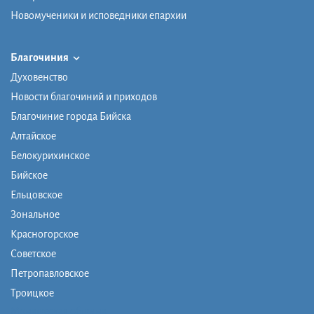
Новомученики и исповедники епархии
Благочиния
Духовенство
Новости благочиний и приходов
Благочиние города Бийска
Алтайское
Белокурихинское
Бийское
Ельцовское
Зональное
Красногорское
Советское
Петропавловское
Троицкое
Монашеская община