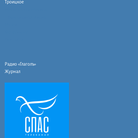
Троицкое
Монашеская община
Православная школа
Музей
Фото/видео
Контакты
Радио «Глаголъ»
Журнал