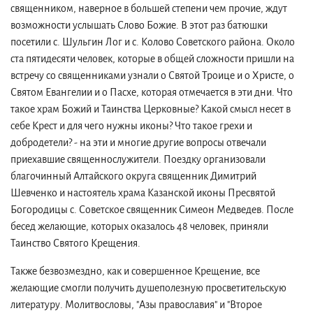
священником, наверное в большей степени чем прочие, ждут
возможности услышать Слово Божие. В этот раз батюшки
посетили с. Шульгин Лог и с. Колово Советского района. Около
ста пятидесяти человек, которые в общей сложности пришли на
встречу со священниками узнали о Святой Троице и о Христе, о
Святом Евангелии и о Пасхе, которая отмечается в эти дни. Что
такое храм Божий и Таинства Церковные? Какой смысл несет в
себе Крест и для чего нужны иконы? Что такое грехи и
добродетели? - на эти и многие другие вопросы отвечали
приехавшие священнослужители. Поездку организовали
благочинный Алтайского округа священник Димитрий
Шевченко и настоятель храма Казанской иконы Пресвятой
Богородицы с. Советское священник Симеон Медведев. После
бесед желающие, которых оказалось 48 человек, приняли
Таинство Святого Крещения.
Также безвозмездно, как и совершенное Крещение, все
желающие смогли получить душеполезную просветительскую
литературу. Молитвословы, "Азы православия" и "Второе