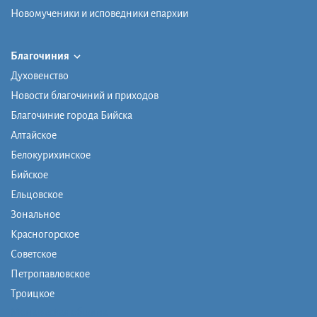
Новомученики и исповедники епархии
Благочиния
Духовенство
Новости благочиний и приходов
Благочиние города Бийска
Алтайское
Белокурихинское
Бийское
Ельцовское
Зональное
Красногорское
Советское
Петропавловское
Троицкое
Монашеская община