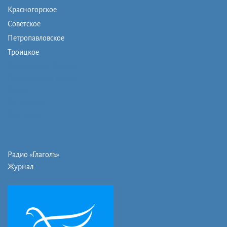
Красногорское
Советское
Петропавловское
Троицкое
Монашеская община
Православная школа
Музей
Фото/видео
Контакты
Радио «Глаголъ»
Журнал