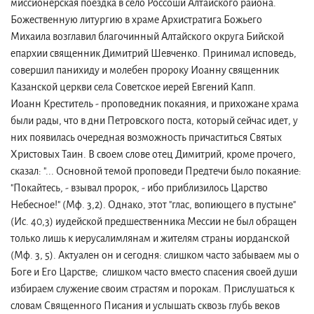
миссионерская поездка в село Россоши Алтайского района.
Божественную литургию в храме Архистратига Божьего
Михаила возглавил благочинный Алтайского округа Бийской
епархии священник Димитрий Шевченко. Принимал исповедь,
совершил панихиду и молебен пророку Иоанну священник
Казанской церкви села Советское иерей Евгений Капп.
Иоанн Креститель - проповедник покаяния, и прихожане храма
были рады, что в дни Петровского поста, который сейчас идет, у
них появилась очередная возможность причаститься Святых
Христовых Таин. В своем слове отец Димитрий, кроме прочего,
сказал: "... Основной темой проповеди Предтечи было покаяние:
"Покайтесь, - взывал пророк, - ибо приблизилось Царство
Небесное!" (Мф. 3,2). Однако, этот "глас, вопиющего в пустыне"
(Ис. 40,3) иудейской предшественника Мессии не был обращен
только лишь к иерусалимлянам и жителям страны иорданской
(Мф. 3, 5). Актуален он и сегодня: слишком часто забываем мы о
Боге и Его Царстве; слишком часто вместо спасения своей души
избираем служение своим страстям и порокам. Прислушаться к
словам Священного Писания и услышать сквозь глубь веков