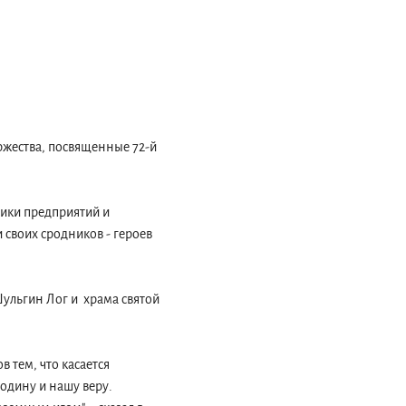
ржества, посвященные 72-й
ники предприятий и
 своих сродников - героев
Шульгин Лог и храма святой
 тем, что касается
Родину и нашу веру.