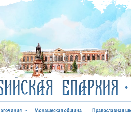
БИЙСКАЯ ЕПАРХИЯ
лагочиния
Монашеская община
Православная ш