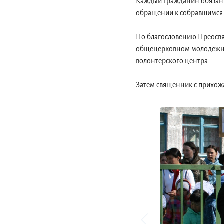
Каждый гражданин обязан в
обращении к собравшимся 
По благословению Преосвя
общецерковном молодежно
волонтерского центра .
Затем священник с прихож