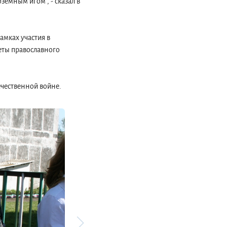
земным игом", - сказал в
мках участия в
еты православного
чественной войне.