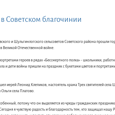
в Советском благочинии
вского и Шульгинлогского сельсоветов Советского района прошли то
в Великой Отечественной войне.
портретами героев в рядах «Бессмертного полка» - школьники, работ
ла и дети войны пришли на праздник с букетами цветов и портретами
 шел иерей Леонид Клепиков, настоятель храма Трех святителей села 
 Ольги села Платово.
обенный, потому что он выделяется из чреды гражданских праздников
Сегодня я чувствую радость и благодарность тем, кто защищал нашу 