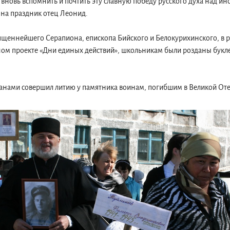
новь вспомнить и почтить эту славную победу русского духа над ино
на праздник отец Леонид.
щеннейшего Серапиона, епископа Бийского и Белокурихинского, в ра
м проекте «Дни единых действий», школьникам были розданы букл
анами совершил литию у памятника воинам, погибшим в Великой Оте