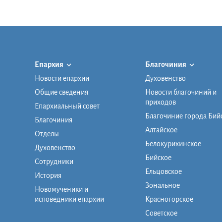
Епархия
Благочиния
Новости епархии
Духовенство
Общие сведения
Новости благочиний и
приходов
Епархиальный совет
Благочиние города Бий
Благочиния
Алтайское
Отделы
Белокурихинское
Духовенство
Бийское
Сотрудники
Ельцовское
История
Зональное
Новомученики и
исповедники епархии
Красногорское
Советское