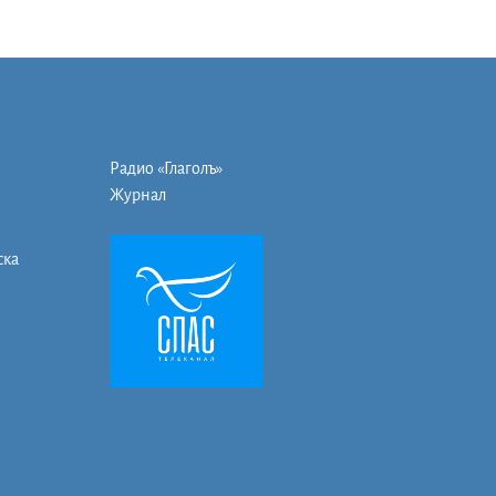
Радио «Глаголъ»
Журнал
ска