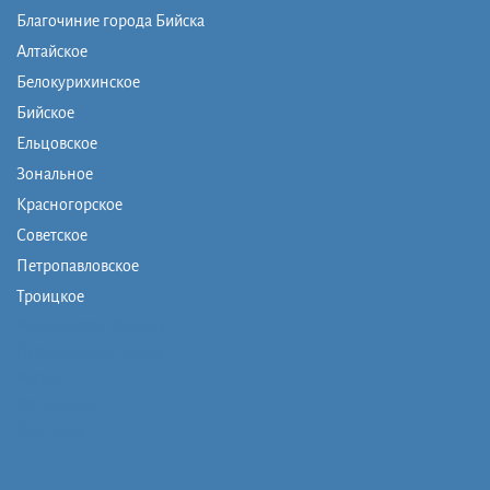
Благочиние города Бийска
Алтайское
Белокурихинское
Бийское
Ельцовское
Зональное
Красногорское
Советское
Петропавловское
Троицкое
Монашеская община
Православная школа
Музей
Фото/видео
Контакты