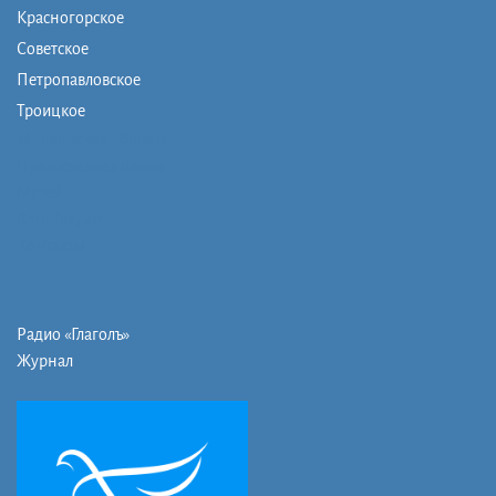
Красногорское
Советское
Петропавловское
Троицкое
Монашеская община
Православная школа
Музей
Фото/видео
Контакты
Радио «Глаголъ»
Журнал