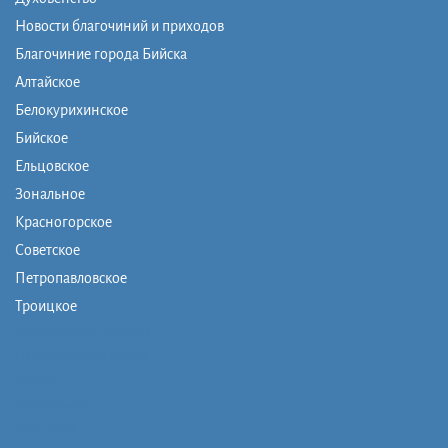
Новости благочиний и приходов
Благочиние города Бийска
Алтайское
Белокурихинское
Бийское
Ельцовское
Зональное
Красногорское
Советское
Петропавловское
Троицкое
Монашеская община
Православная школа
Музей
Фото/видео
Контакты