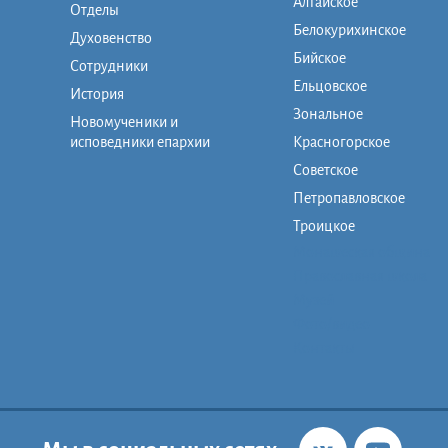
Алтайское
Отделы
Белокурихинское
Духовенство
Бийское
Сотрудники
Ельцовское
История
Зональное
Новомученики и
исповедники епархии
Красногорское
Советское
Петропавловское
Троицкое
Монашеская община
Православная школа
Музей
Фото/видео
Контакты