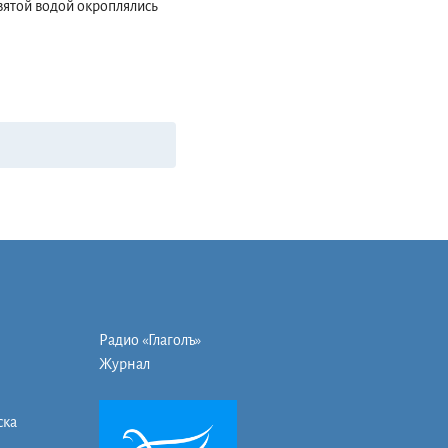
святой водой окроплялись
Радио «Глаголъ»
Журнал
ска