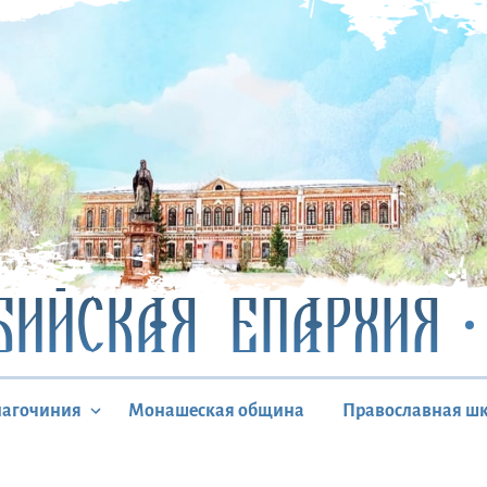
БИЙСКАЯ ЕПАРХИЯ
лагочиния
Монашеская община
Православная ш