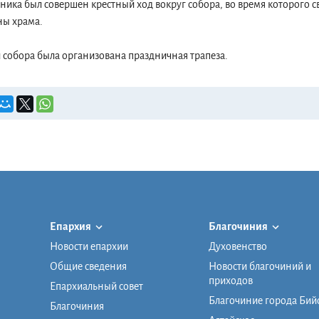
дника был совершен крестный ход вокруг собора, во время которого 
ны храма.
й собора была организована праздничная трапеза.
Епархия
Благочиния
Новости епархии
Духовенство
Общие сведения
Новости благочиний и
приходов
Епархиальный совет
Благочиние города Бий
Благочиния