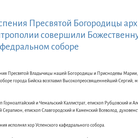
Успения Пресвятой Богородицы ар
итрополии совершили Божественну
афедральном соборе
спения Пресвятой Владычицы нашей Богородицы и Приснодевы Марии
оборе города Бийска возглавил Высокопреосвященнейший Сергий, м
п Горноалтайский и Чемальский Каллистрат, епископ Рубцовский и А
й Серапион, епископ Славгородский и Каменский Всеволод, духовенс
ния исполнял хор Успенского кафедрального собора.