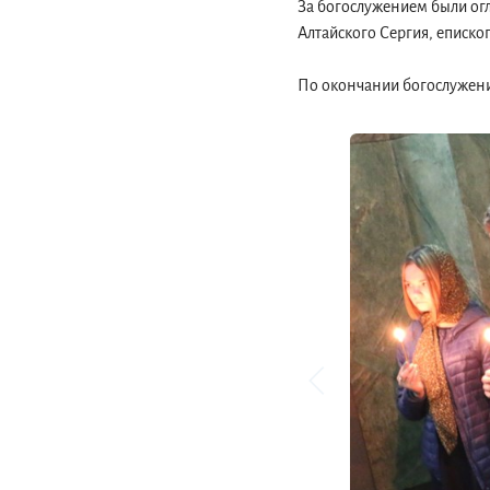
За богослужением были ог
Алтайского Сергия, еписко
По окончании богослужени