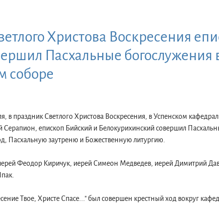
ветлого Христова Воскресения еп
ершил Пасхальные богослужения 
м соборе
реля, в праздник Светлого Христова Воскресения, в Успенском кафедр
Серапион, епископ Бийский и Белокурихинский совершил Пасхальн
д, Пасхальную заутреню и Божественную литургию.
иерей Феодор Киричук, иерей Симеон Медведев, иерей Димитрий Да
Шпак.
сение Твое, Христе Спасе..." был совершен крестный ход вокруг кафе