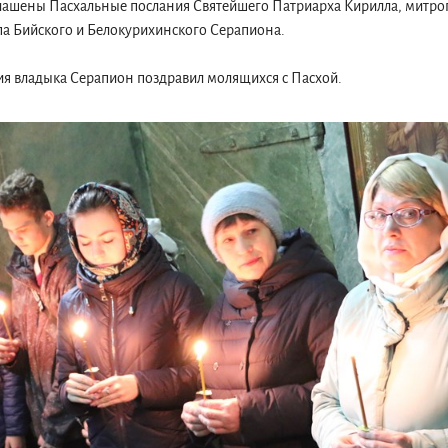
лашены Пасхальные послания Святейшего Патриарха Кирилла, митро
па Бийского и Белокурихинского Серапиона.
я владыка Серапион поздравил молящихся с Пасхой.