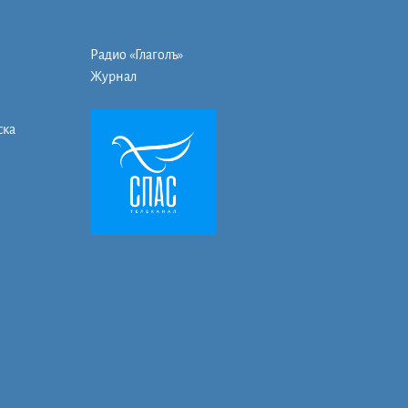
Радио «Глаголъ»
Журнал
ска