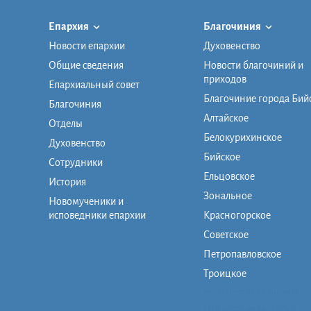
Епархия
Благочиния
Новости епархии
Духовенство
Общие сведения
Новости благочиний и
приходов
Епархиальный совет
Благочиние города Бий
Благочиния
Алтайское
Отделы
Белокурихинское
Духовенство
Бийское
Сотрудники
Ельцовское
История
Зональное
Новомученики и
исповедники епархии
Красногорское
Советское
Петропавловское
Троицкое
Монашеская община
Православная школа