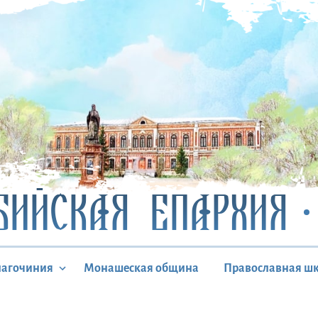
БИЙСКАЯ ЕПАРХИЯ
лагочиния
Монашеская община
Православная ш