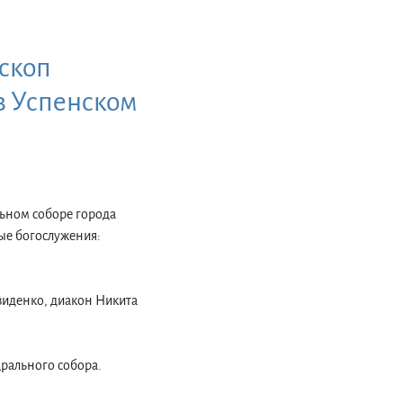
ископ
в Успенском
альном соборе города
ые богослужения:
виденко, диакон Никита
дрального собора.