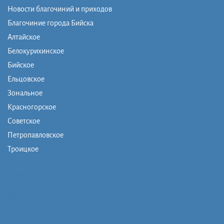
Новости благочиний и приходов
Благочиние города Бийска
Алтайское
Белокурихинское
Бийское
Ельцовское
Зональное
Красногорское
Советское
Петропавловское
Троицкое
Монашеская община
Православная школа
Музей
Фото/видео
Контакты