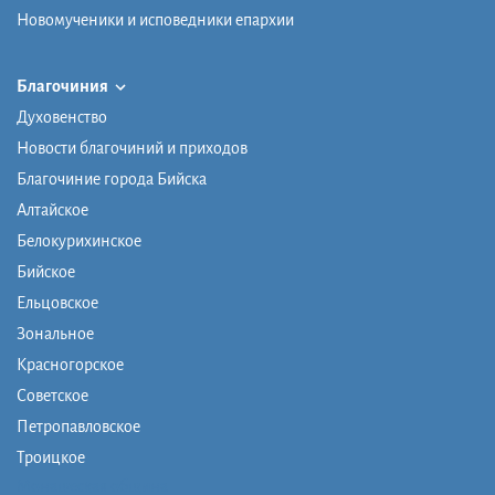
Новомученики и исповедники епархии
Благочиния
Духовенство
Новости благочиний и приходов
Благочиние города Бийска
Алтайское
Белокурихинское
Бийское
Ельцовское
Зональное
Красногорское
Советское
Петропавловское
Троицкое
Монашеская община