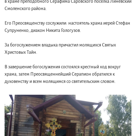
в храме преподобного Серафима Саровского поселка Линевский
Смоленского района.
Его Преосвященству сослужили: настоятель храма иерей Стефан
Супруненко, диакон Никита Гологузов.
За богослужением владыка причастил молящихся Святых
Христовых Тайн.
В завершение богослужения состоялся крестный ход вокруг
храма, затем Преосвященнейший Серапион обратился к
духовенству и всем молящимся со святительским словом.