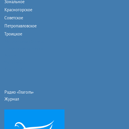
Зональное
Красногорское
Советское
Петропавловское
Троицкое
Монашеская община
Православная школа
Музей
Фото/видео
Контакты
Радио «Глаголъ»
Журнал