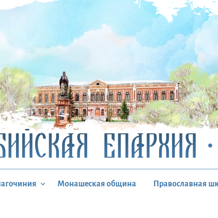
БИЙСКАЯ ЕПАРХИЯ
лагочиния
Монашеская община
Православная ш