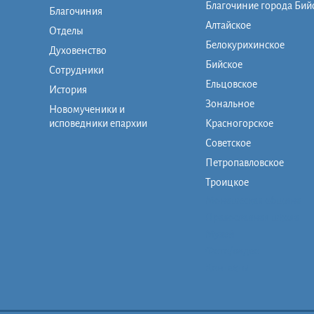
Благочиние города Бий
Благочиния
Алтайское
Отделы
Белокурихинское
Духовенство
Бийское
Сотрудники
Ельцовское
История
Зональное
Новомученики и
исповедники епархии
Красногорское
Советское
Петропавловское
Троицкое
Монашеская община
Православная школа
Музей
Фото/видео
Контакты