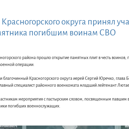
Красногорского округа принял уча
мятника погибшим воинам СВО
асногорского района прошло открытие памятных плит в честь воинов,
военной операции.
и благочинный Красногорского округа иерей Сергий Юречко, глава Б
лавный специалист районного военкомата младший лейтенант Лютае
участникам мероприятия с пастырским словом, посвященным павшим
ники погибших военнослужащих.