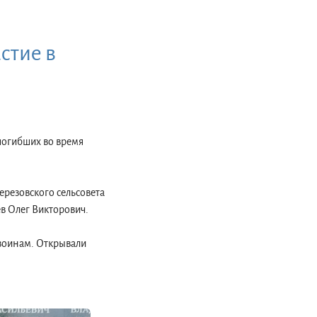
стие в
 погибших во время
ерезовского сельсовета
в Олег Викторович.
 воинам. Открывали