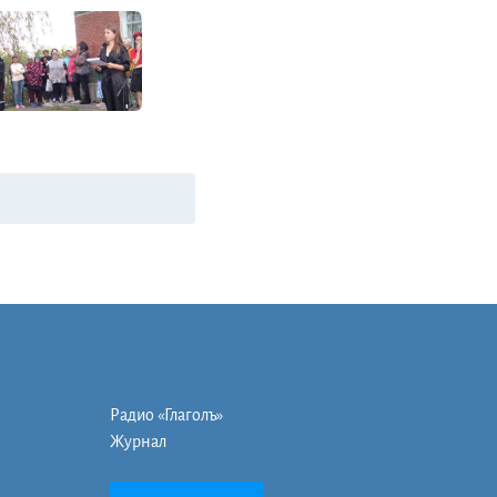
Радио «Глаголъ»
Журнал