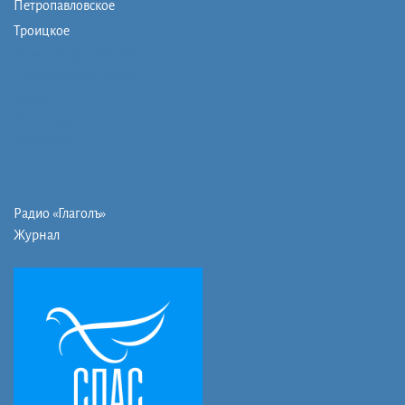
Петропавловское
Троицкое
Монашеская община
Православная школа
Музей
Фото/видео
Контакты
Радио «Глаголъ»
Журнал