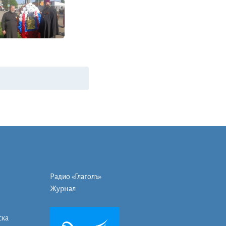
Радио «Глаголъ»
Журнал
ска