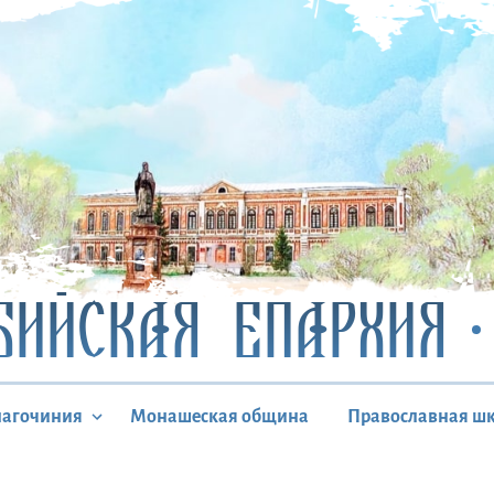
БИЙСКАЯ ЕПАРХИЯ
лагочиния
Монашеская община
Православная ш