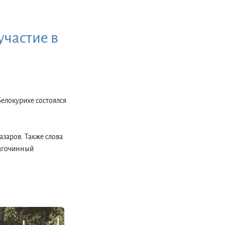
участие в
Белокурихе состоялся
заров. Также слова
лагочинный