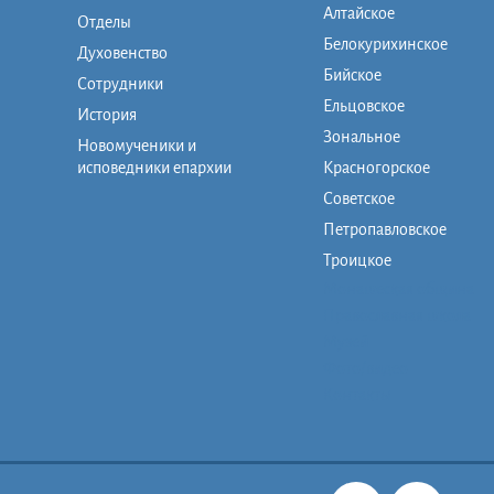
Алтайское
Отделы
Белокурихинское
Духовенство
Бийское
Сотрудники
Ельцовское
История
Зональное
Новомученики и
исповедники епархии
Красногорское
Советское
Петропавловское
Троицкое
Монашеская община
Православная школа
Музей
Фото/видео
Контакты