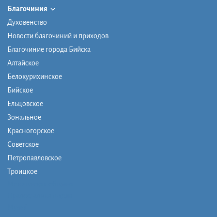
Благочиния
Духовенство
Новости благочиний и приходов
Благочиние города Бийска
Алтайское
Белокурихинское
Бийское
Ельцовское
Зональное
Красногорское
Советское
Петропавловское
Троицкое
Монашеская община
Православная школа
Музей