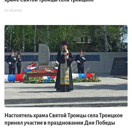
Троицы Бога, ‒ писал он, ‒ троица человек... Ум наш ‒ образ
07.06.2025
Отца; слово наше ‒ образ Сына; дух ‒ образ Святого Духа... Ум
без мысли существовать не может, и мысль без ума. Потому-то
всякая мысль имеет свой дух».
Внутри Святой Нераздельной Троицы ‒ Триипостасная
Божественная жизнь, не три отдельных Бога, а Три Ипостаси,
живущие полным Единством Любви. Эта Любовь такой
абсолютной силы и степени, что Троица, является Единицей, и не
возможно никакое Ее разделение. Но, касаясь подобных
вопросов, мы должны понимать, что ответы на них превышают
возможности нашего понимания».
Хорошей иллюстрацией к этой смиренной мысли почтенного
профессора является одна из легенд, связанная с жизнью
известного епископа и богослова IV века блаженного Августина.
Однажды он, размышляя над тайной Святой Троицы,
прогуливался по берегу моря и увидел мальчика, роющего ямку
Настоятель храма Святой Троицы села Троицкое
в песке и переливающего туда воду, которую он зачерпывал
принял участие в праздновании Дня Победы
раковиной из моря. Удивленный епископ спросил ребенка,