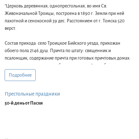
"Церковь деревянная, однопрестольная, во имя Св.
Живоначальной Троицы, построена в 1890 г. Земли при ней
пахотной и сенокосной 39 дес. Расстоянием от г. Томска 520
верст.
Состав прихода: село Троицкое Бийского уезда, прихожан
обоего пола 2146 душ. Причта по штату: священник и
псаломщик, содержание причта при готовых причтовых домах:
жалование от казны 200 руб., от прихожан 800 руб. и доходы от
треб.
Подробнее
В селе Троицком церковная школа грамоты, открыта в 1892 г.,
Престольные праздники
помещается в собственном доме. Церковно-приходское
попечительство существует с 1902 .
50-й день от Пасхи
Священник Андрей Филиппович Цыбенко, рукоположен во
священника 6 ноября 1905 г., на настоящем месте с 1910 г.,
псаломщик П.П. Акшинский, состоит на настоящей должности с