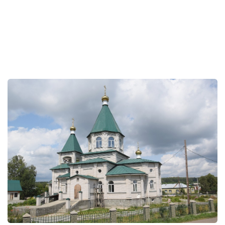
праздник, посвященный сошествию Святого Духа на апостолов в
пятидесятый день после Воскресения Христова. Этим
Сошествием утверждается в мире христианская вера и начинает
свое бытие Христова Церковь. Именно этот день почитается
православными христианами как День Ее рождения.
В этот величайший для церковного народа праздник
Преосвященнейший Серафим, епископ Бийский и
Белокурихинский, посетил Свято-Троицкий храм села
Троицкого, где отслужил Божественную Литургию. Владыку с
радостью встретили настоятель храма протоиерей Александр
Жгунов, многочисленные прихожане, жители и гости села,
прибывшие на престольное празднество в районный центр.
Нынешний год для местного прихода юбилейный: 25 лет
назад, 1 мая 1994 года, в приспособленном под церковь бывшем
здании ДОСААФ прошла первая пасхальная служба, а на
праздник Воздвижения Креста Господня в тот год были
освящены и установлены Крест и купол храма. Пять лет назад, в
год 90-летия образования Троицкого района, 12 января 2014
года, произошло поистине историческое событие ‒ освящение