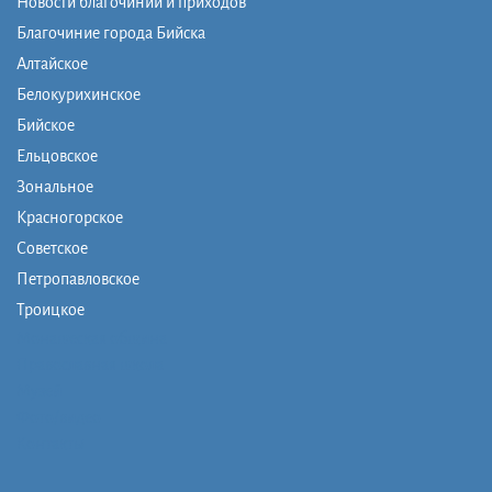
Новости благочиний и приходов
Благочиние города Бийска
Алтайское
Белокурихинское
Бийское
Ельцовское
Зональное
Красногорское
Советское
Петропавловское
Троицкое
Монашеская община
Православная школа
Музей
Фото/видео
Контакты