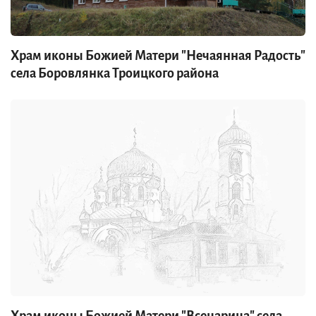
Храм иконы Божией Матери "Нечаянная Радость"
села Боровлянка Троицкого района
Храм иконы Божией Матери "Всецарица" села