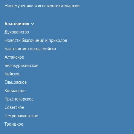
Новомученики и исповедники епархии
Благочиния
Духовенство
Новости благочиний и приходов
Благочиние города Бийска
Алтайское
Белокурихинское
Бийское
Ельцовское
Зональное
Красногорское
Советское
Петропавловское
Троицкое
Монашеская община