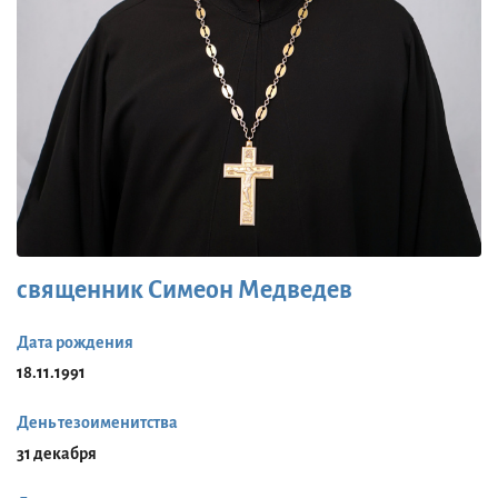
священник Симеон Медведев
Дата рождения
18.11.1991
День тезоименитства
31 декабря