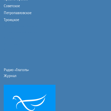
Советское
Петропавловское
Троицкое
Монашеская община
Православная школа
Музей
Фото/видео
Контакты
Радио «Глаголъ»
Журнал