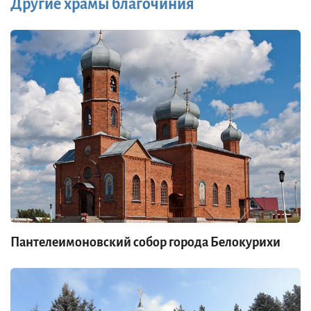
Другие храмы благочиния
Пантелеимоновский собор города Белокурихи