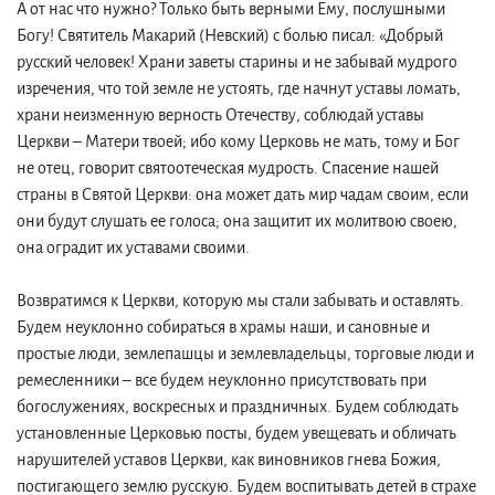
А от нас что нужно? Только быть верными Ему, послушными
Богу! Святитель Макарий (Невский) с болью писал: «Добрый
русский человек! Храни заветы старины и не забывай мудрого
изречения, что той земле не устоять, где начнут уставы ломать,
храни неизменную верность Отечеству, соблюдай уставы
Церкви – Матери твоей; ибо кому Церковь не мать, тому и Бог
не отец, говорит святоотеческая мудрость. Спасение нашей
страны в Святой Церкви: она может дать мир чадам своим, если
они будут слушать ее голоса; она защитит их молитвою своею,
она оградит их уставами своими.
Возвратимся к Церкви, которую мы стали забывать и оставлять.
Будем неуклонно собираться в храмы наши, и сановные и
простые люди, землепашцы и землевладельцы, торговые люди и
ремесленники – все будем неуклонно присутствовать при
богослужениях, воскресных и праздничных. Будем соблюдать
установленные Церковью посты, будем увещевать и обличать
нарушителей уставов Церкви, как виновников гнева Божия,
постигающего землю русскую. Будем воспитывать детей в страхе