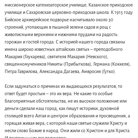
миссионерское катехизаторское училище, Казанское приходское
училище и Сахаровская церковно-приходская школа. К 1915 году
Бийское архиерейское подворье насчитывало около 30
строений, утопающих в пышной зелени садов и рощ с
живописными верхними и нижними прудами на радость
горожан и гостей города. С историей нашего города связаны
имена широко известных алтайских святых – преподобного
Макария (Глухарева), святителя Макария (Невского),
священномучеников Никиты (Прибыткова), Германа (Коккеля),
Петра Гаврилова, Александра Дагаева, Амвросия (Гутко).
Если задуматься о причинах их выдающихся результатов, то
ответ будет простым – это их вера. Не какие-то особые
благоприятные обстоятельства, не их высокое положение или
деньги сделали наш город, как пишут историки, духовной
столицей всего Алтая и центром образования и просвещения, а
горящая живая вера, с которой наши святые служили Христу и
несли слово Божие в народ. Они жили со Христом и для Христа.