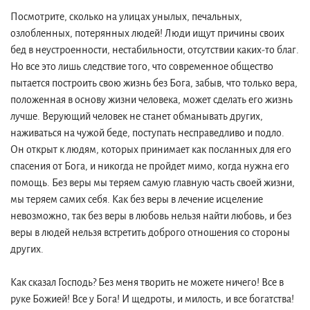
Посмотрите, сколько на улицах унылых, печальных,
озлобленных, потерянных людей! Люди ищут причины своих
бед в неустроенности, нестабильности, отсутствии каких-то благ.
Но все это лишь следствие того, что современное общество
пытается построить свою жизнь без Бога, забыв, что только вера,
положенная в основу жизни человека, может сделать его жизнь
лучше. Верующий человек не станет обманывать других,
наживаться на чужой беде, поступать несправедливо и подло.
Он открыт к людям, которых принимает как посланных для его
спасения от Бога, и никогда не пройдет мимо, когда нужна его
помощь. Без веры мы теряем самую главную часть своей жизни,
мы теряем самих себя. Как без веры в лечение исцеление
невозможно, так без веры в любовь нельзя найти любовь, и без
веры в людей нельзя встретить доброго отношения со стороны
других.
Как сказал Господь? Без меня творить не можете ничего! Все в
руке Божией! Все у Бога! И щедроты, и милость, и все богатства!