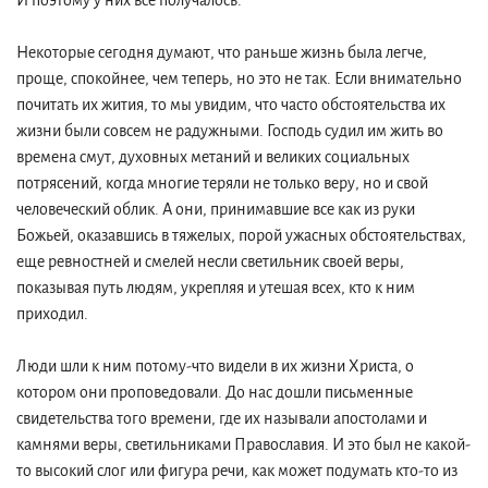
И поэтому у них все получалось.
Некоторые сегодня думают, что раньше жизнь была легче,
проще, спокойнее, чем теперь, но это не так. Если внимательно
почитать их жития, то мы увидим, что часто обстоятельства их
жизни были совсем не радужными. Господь судил им жить во
времена смут, духовных метаний и великих социальных
потрясений, когда многие теряли не только веру, но и свой
человеческий облик. А они, принимавшие все как из руки
Божьей, оказавшись в тяжелых, порой ужасных обстоятельствах,
еще ревностней и смелей несли светильник своей веры,
показывая путь людям, укрепляя и утешая всех, кто к ним
приходил.
Люди шли к ним потому-что видели в их жизни Христа, о
котором они проповедовали. До нас дошли письменные
свидетельства того времени, где их называли апостолами и
камнями веры, светильниками Православия. И это был не какой-
то высокий слог или фигура речи, как может подумать кто-то из