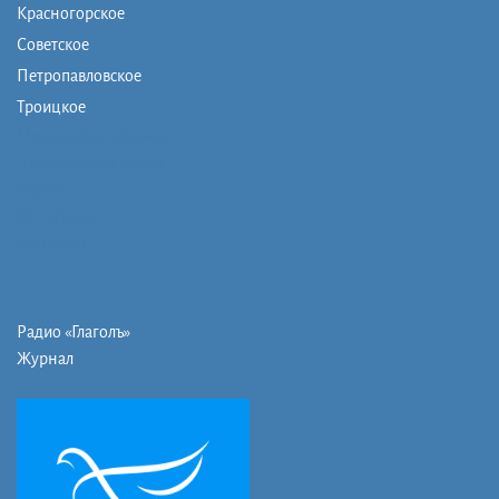
Красногорское
Советское
Петропавловское
Троицкое
Монашеская община
Православная школа
Музей
Фото/видео
Контакты
Радио «Глаголъ»
Журнал