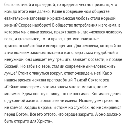
благочестивой и праведной, то придется честно признать, что
нам до этого еще далеко. Разве в современном обществе
евангельские заповеди и христианская любовь стали нормой
жизни? Скорее наоборот! В обществе потребления и эгоизма, в
котором мы с вами живем, правят законы, где «человек человеку
волк, и кто сильнее, тот и прав!», противоположные
христианской любви и всепрощению. Для человека, который по
этим волчьим законам пытается жить, вера стала неудобной и
ненужной, она мешает ему грешить, взывает к совести, к правде
Божьей. Но забыв о вере, стал ли современный человек жить
лучше? Стоит оглянуться вокруг, ответ очевиден: нет! Как о
нашем времени сказал преподобный Паисий Святогорец:
«Сейчас такое время, что мы знаем много молитв, но не
молимся. Едим постную пищу, но не постимся. Копим сведения
о духовной жизни, а опыта ее не имеем. Исповедуем грехи, но
не каемся. Ходим в храмы и стоим на службах, но не смиряемся
перед Богом. Все это оттого, что сердце закрыто. А оно должно
быть открыто для Христа».