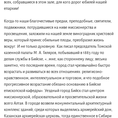
всех, собравшиеся в этом зале, для кого дорог юбилей нашей
епархии!
Когда-то наши благочестивые предки, преподобные, святители,
подвижники, потрудившиеся на ниве миссионерства и
просвещения, заложили на нашей земле виноградник христовой
веры, который принес обильные плоды, преобразил жизнь
вокруг. И не только духовную. Как писал председатель Томской
казенной палаты М. А. Гиляров, побывавший в 1883 году по
делам службы в Бийске, «…мне, как стороннему лицу, весьма
заметно, что последнее время, город стал чрезвычайно быстро
возрастать и развиваться во всех отношениях: религиозно-
нравственном, интеллектуальном и торговом, и что подобное
прогрессивное возрастание обязано основанию в Бийске
епископской кафедры». Уездный город Бийск стал центром
миссионерской, образовательной и просветительской жизни
всего Алтая. В городе возвели монументальный архитектурный
комплекс зданий, среди которых выделялись архиерейский дом,
Казанская архиерейская церковь, тогда единственное в Сибири