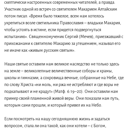
скептически настроенных современных читателей, а правда.
Участник одной из встреч со святителем Макарием Алтайским
потом писал: «Время было тяжелое, всем нам хотелось
укрепиться возле светильника Православия – владыки Макария,
чтобы устоять в истине, если придется подвергнуться
испытанию». Священномученик Сергий (Мечев), приезжавший с
прихожанами к святителю Макарию за утешением, называл его
не иначе как «живым русским святым».
Наши святые оставили нам великое наследство не только здесь
на земле – великолепные величественные соборы и храмы,
школы и гимназии, а сокровища вечные, собранные на Небе, где
по слову Христа «ни моль, ни ржа не истребляют и где воры не
подкапывают и не крадут» (Матф. 6:19–20). Они оставили нам
пример своей пламенной живой веры. Они показали нам путь,
которым сами прошли, и который привел их на Небо.
Если посмотреть на нашу сегодняшнюю жизнь и задаться
вопросом, стала ли она такой, как они хотели – с Богом,