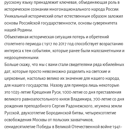
русскому языку принадлежит ключевая, объединяющая роль в
историческом сознании многонационального народа России.
Уникальный исторический опыт естественным образом заложил
основы Российской государственности, основы суверенитета
нашей Родины.
Объективная историческая ситуация потерь и обретений
столетнего периода с 1917 по 2017 год способствует возрастанию
интереса к тем событиям, которые ранее были малозаметными и
недооцененными.
Больше скажу, что мы с вами стали свидетелями ряда юбилейных
дат, которые просто невозможно разделить на светские и
церковные, настолько велико их значение для нашего народа,
для нашего государства. Назову для примера лишь некоторые:
это 1025-летие Крещения Руси, 1000-летие со дня преставления
великого равноапостольного князя Владимира, 700-летие со дня
рождения преподобного Сергия Радонежского, игумена земли
Русской, двухсотлетие Бородинской битвы, четырехсотлетие
освобождения Москвы от польских захватчиков,
семидесятилетие Победы в Великой Отечественной войне 1941-