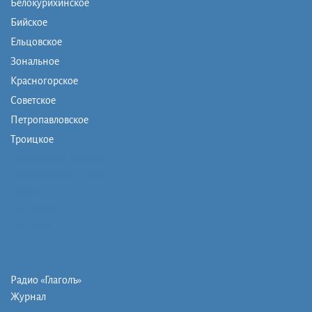
Белокурихинское
Бийское
Ельцовское
Зональное
Красногорское
Советское
Петропавловское
Троицкое
Монашеская община
Православная школа
Музей
Фото/видео
Контакты
Радио «Глаголъ»
Журнал