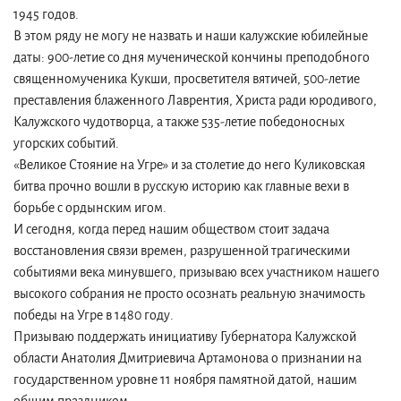
1945 годов.
В этом ряду не могу не назвать и наши калужские юбилейные
даты: 900-летие со дня мученической кончины преподобного
священномученика Кукши, просветителя вятичей, 500-летие
преставления блаженного Лаврентия, Христа ради юродивого,
Калужского чудотворца, а также 535-летие победоносных
угорских событий.
«Великое Стояние на Угре» и за столетие до него Куликовская
битва прочно вошли в русскую историю как главные вехи в
борьбе с ордынским игом.
И сегодня, когда перед нашим обществом стоит задача
восстановления связи времен, разрушенной трагическими
событиями века минувшего, призываю всех участником нашего
высокого собрания не просто осознать реальную значимость
победы на Угре в 1480 году.
Призываю поддержать инициативу Губернатора Калужской
области Анатолия Дмитриевича Артамонова о признании на
государственном уровне 11 ноября памятной датой, нашим