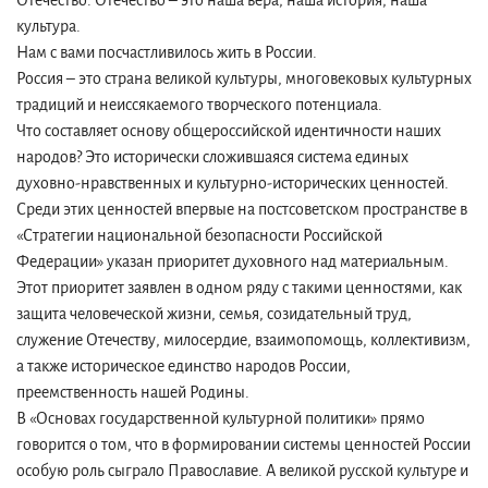
Отечество. Отечество – это наша вера, наша история, наша
культура.
Нам с вами посчастливилось жить в России.
Россия – это страна великой культуры, многовековых культурных
традиций и неиссякаемого творческого потенциала.
Что составляет основу общероссийской идентичности наших
народов? Это исторически сложившаяся система единых
духовно-нравственных и культурно-исторических ценностей.
Среди этих ценностей впервые на постсоветском пространстве в
«Стратегии национальной безопасности Российской
Федерации» указан приоритет духовного над материальным.
Этот приоритет заявлен в одном ряду с такими ценностями, как
защита человеческой жизни, семья, созидательный труд,
служение Отечеству, милосердие, взаимопомощь, коллективизм,
а также историческое единство народов России,
преемственность нашей Родины.
В «Основах государственной культурной политики» прямо
говорится о том, что в формировании системы ценностей России
особую роль сыграло Православие. А великой русской культуре и