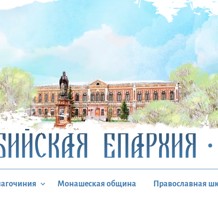
БИЙСКАЯ ЕПАРХИЯ
лагочиния
Монашеская община
Православная ш