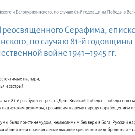
ого и Белокурихинского, по случаю 81-й годовщины Победы в Велик
реосвященного Серафима, еписко
нского, по случаю 81-й годовщины
ественной войне 1941‒1945 гг.
осточтимые пастыри,
я и сестры!
рана в 81-й раз будет встречать День Великой Победы – победы над 
м нацистским режимом, грозившим нашему народу порабощением и
чумы было поистине чудом, немыслимым без веры в Бога. Русский на
мя общей цели проявил самые высокие христианские добродетели – 