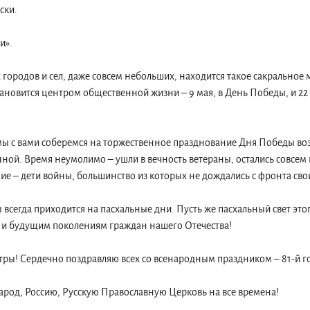
ски.
и».
 городов и сел, даже совсем небольших, находится такое сакральное 
тановится центром общественной жизни – 9 мая, в День Победы, и 22
мы с вами соберемся на торжественное празднование Дня Победы во
ной. Время неумолимо – ушли в вечность ветераны, остались совсем 
ие – дети войны, большинство из которых не дождались с фронта сво
сегда приходится на пасхальные дни. Пусть же пасхальный свет этог
я и будущим поколениям граждан нашего Отечества!
стры! Сердечно поздравляю всех со всенародным праздником – 81-й
арод, Россию, Русскую Православную Церковь на все времена!