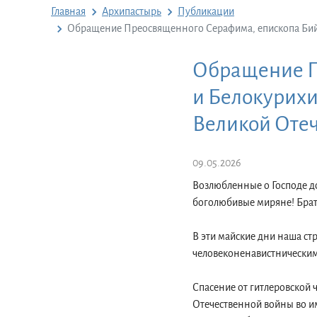
Главная
Архипастырь
Публикации
Обращение Преосвященного Серафима, епископа Бийск
Обращение П
и Белокурихи
Великой Отеч
09.05.2026
Возлюбленные о Господе д
боголюбивые миряне! Брать
В эти майские дни наша ст
человеконенавистнически
Спасение от гитлеровской 
Отечественной войны во и