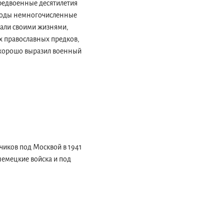
предвоенные десятилетия
 годы немногочисленные
али своими жизнями,
х православных предков,
 хорошо выразил военный
чиков под Москвой в 1941
немецкие войска и под