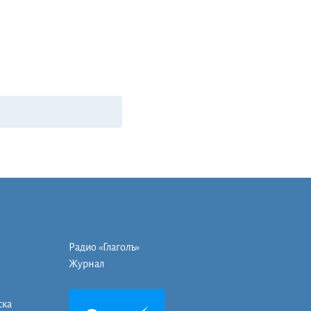
Радио «Глаголъ»
Журнал
ска