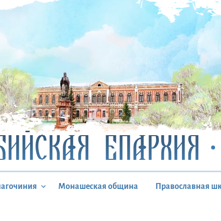
БИЙСКАЯ ЕПАРХИЯ
лагочиния
Монашеская община
Православная ш