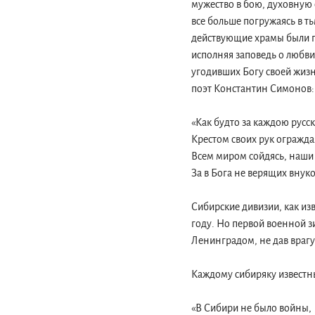
мужество в бою, духовную 
все больше погружаясь в 
действующие храмы были п
исполняя заповедь о любви
угодивших Богу своей жиз
поэт Константин Симонов:
«Как будто за каждою русс
Крестом своих рук огражда
Всем миром сойдясь, наши
За в Бога не верящих внук
Сибирские дивизии, как из
году. Но первой военной з
Ленинградом, не дав врагу
Каждому сибиряку известны
«В Сибири не было войны,