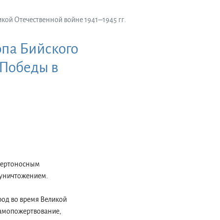
ой Отечественной войне 1941‒1945 гг.
па Бийского
 Победы в
смертоносным
 уничтожением.
род во время Великой
самопожертвование,