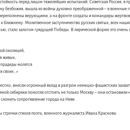
стойкость перед лицом тяжелейших испытаний. Советская Россия, в 
тьму безбожия, вышла из войны духовно преображенной – в военные
ереполнены верующими, а на фронте солдаты и командиры жертвов
 к ближнему. Молитвенное заступничество русских святых, всех наши
нью, стало залогом грядущей Победы. В лирической форме это очень
кой околицей,
я живых,
 прадеды молятся
ов своих…»
вестно, внесли огромный вклад в разгром немецко-фашистских захват
имой сибиряки помогли отстоять не только Москву – они остановили 
 сломить сопротивление города на Неве.
 строчки стихов поэта, военного журналиста Ивана Краснова: