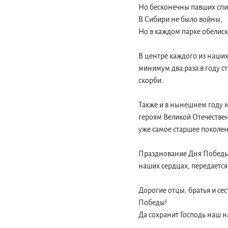
Но бесконечны павших спи
В Сибири не было войны,
Но в каждом парке обелиск
В центре каждого из наших
минимум два раза в году с
скорби.
Также и в нынешнем году 
героям Великой Отечествен
уже самое старшее поколен
Празднование Дня Победы в
наших сердцах, передаетс
Дорогие отцы, братья и се
Победы!
Да сохранит Господь наш н