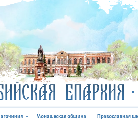
БИЙСКАЯ ЕПАРХИЯ
лагочиния
Монашеская община
Православная ш