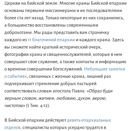
Церкви на бийской земле. Многие храмы Бийской епархии
основаны первыми миссионерами и их последователями
более ста лет назад. Только некоторые из них сохранились,
а большинство восстановлены современными
доброхотами. Мы рады представить вам страничку
каждого из
11 благочиний епархии
и каждого храма. Здесь
вы сможете найти краткий исторический очерк,
фотографии храма и священнослужителей, которые в нем
совершают свое служение, а также контакты и информацию
о времени совершении богослужений.
Небольшие заметки
о событиях
, связанных с жизнью храма, лишний раз
подчеркивают стремление добрых пастырей
соответствовать словам апостола Павла:
«Образ буди
верным словом, житием, любовию, духом, верою,
чистотою»
(1 Тим. 4:12).
В Бийской епархии действуют
девять епархиальных
отделов
, специалисты которых усердно трудятся в