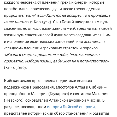
каждого человека от пленения греха и смерти, которые
поработили человеческие души после грехопадения
прародителей.
«А если Христос не воскрес, то и проповедь
наша тщетна»
(1 Кор.15:14). Сын Божий начертал нам путь
спасения, но от нас с вами зависит – изберем ли мы в своей
жизни путь спасения своей души через следование за Ним
и исполнение евангельских заповедей, или останемся в
«сладком» пленении греховных страстей и пороков.
«Жизнь и смерть предложил я тебе, благословение и
проклятие. Избери жизнь, дабы жил ты и потомство твое»
(Втор. 30:19).
Бийская земля прославлена подвигами великих
подвижников Православия, апостолов Алтая и Сибири –
преподобного Макария (Глухарева) и святителя Макария
(Невского), основателей Алтайской духовной миссии. В
разделе, посвященном
истории Бийской епархии
,
представлен исторический обзор становления и развития