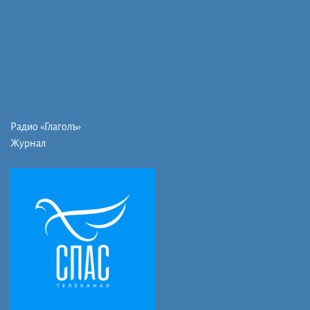
Монашеская община
Православная школа
Музей
Фото/видео
Контакты
Радио «Глаголъ»
Журнал