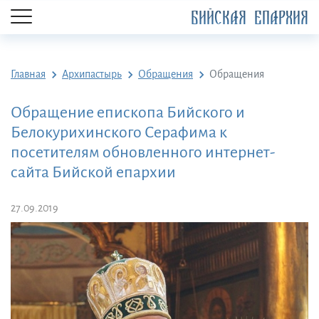
БИЙСКАЯ ЕПАРХИЯ
Главная
Архипастырь
Обращения
Обращения
Обращение епископа Бийского и
Белокурихинского Серафима к
посетителям обновленного интернет-
сайта Бийской епархии
27.09.2019