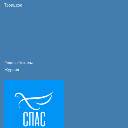
Троицкое
Монашеская община
Православная школа
Музей
Фото/видео
Контакты
Радио «Глаголъ»
Журнал