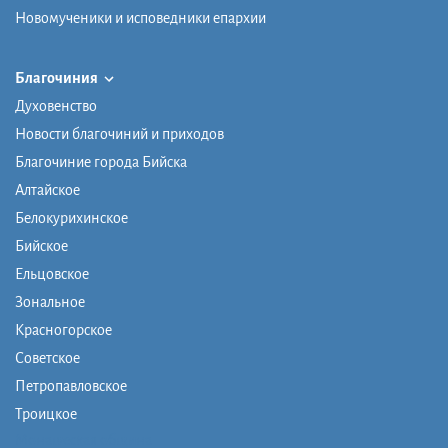
Новомученики и исповедники епархии
Благочиния
Духовенство
Новости благочиний и приходов
Благочиние города Бийска
Алтайское
Белокурихинское
Бийское
Ельцовское
Зональное
Красногорское
Советское
Петропавловское
Троицкое
Монашеская община