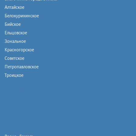
Алтайское
Белокурихинское
Бийское
Ельцовское
Зональное
Красногорское
Советское
Петропавловское
Троицкое
Монашеская община
Православная школа
Музей
Фото/видео
Контакты